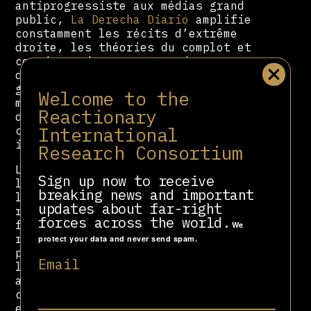
antiprogressiste aux médias grand
public,
La Derecha Diario
amplifie
constamment les récits d’extrême
droite, les théories du complot et
coordonne des campagnes de
désinformation ciblant les
gouvernements progressistes, les
Welcome to the
mouvements féministes, les militants
Reactionary
des droits autochtones, les
International
communautés LGBTQ+ et les
institutions internationales.
Research Consortium
Le média a joué un rôle central dans
Sign up now to receive
la désinformation électorale et
breaking news and important
l’agitation d’extrême droite dans la
updates about far-right
région. Au Brésil, il a diffusé de
forces across the world.
fausses déclarations sur les
We
résultats de l'élection
protect your data and never send spam.
présidentielle de 2022 par
Email
l'intermédiaire de Cerimedo, qui
affirme également avoir travaillé
comme consultant pour
Jair Bolsonaro
et a depuis été sanctionné par la